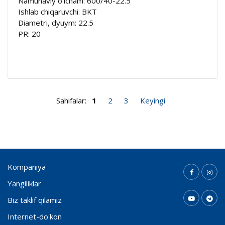
Namunaviy o'lcham: 600/40-22.5
Ishlab chiqaruvchi: BKT
Diametri, dyuym: 22.5
PR: 20
Sahifalar:
1
2
3
Keyingi
Kompaniya
Yangiliklar
Biz taklif qilamiz
Internet-do'kon