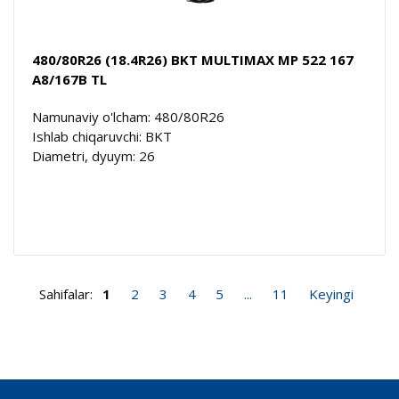
480/80R26 (18.4R26) BKT MULTIMAX MP 522 167
A8/167B TL
Namunaviy o'lcham: 480/80R26
Ishlab chiqaruvchi: BKT
Diametri, dyuym: 26
Sahifalar:
1
2
3
4
5
...
11
Keyingi