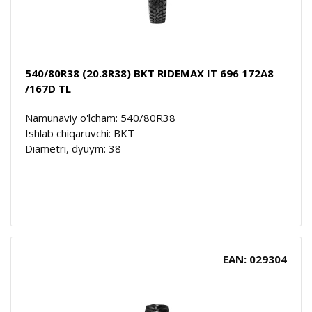
540/80R38 (20.8R38) BKT RIDEMAX IT 696 172A8
/167D TL
Namunaviy o'lcham: 540/80R38
Ishlab chiqaruvchi: BKT
Diametri, dyuym: 38
EAN: 029304