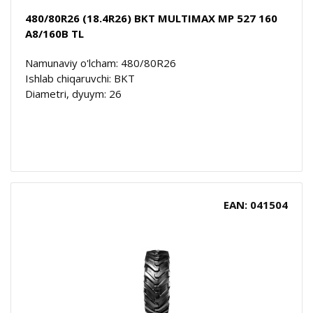
480/80R26 (18.4R26) BKT MULTIMAX MP 527 160
A8/160B TL
Namunaviy o'lcham: 480/80R26
Ishlab chiqaruvchi: BKT
Diametri, dyuym: 26
EAN: 041504