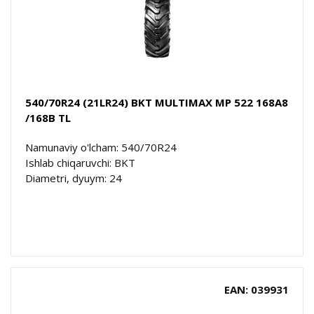
540/70R24 (21LR24) BKT MULTIMAX MP 522 168A8
/168B TL
Namunaviy o'lcham: 540/70R24
Ishlab chiqaruvchi: BKT
Diametri, dyuym: 24
EAN: 039931