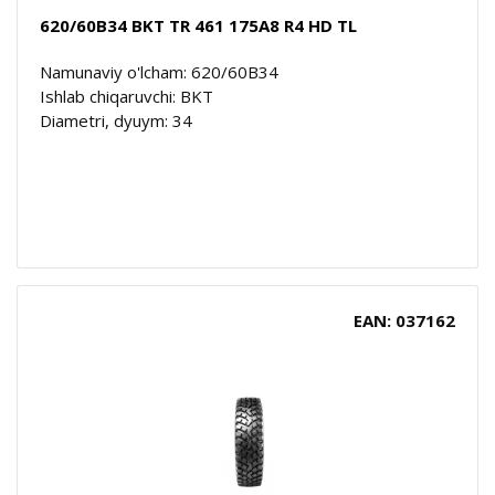
620/60B34 BKT TR 461 175A8 R4 HD TL
Namunaviy o'lcham: 620/60B34
Ishlab chiqaruvchi: BKT
Diametri, dyuym: 34
EAN: 037162