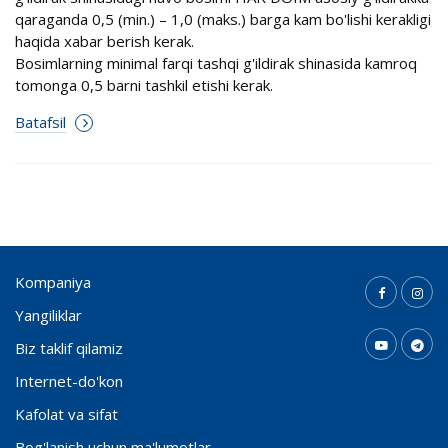
qaraganda 0,5 (min.) – 1,0 (maks.) barga kam bo'lishi kerakligi
haqida xabar berish kerak.
Bosimlarning minimal farqi tashqi g'ildirak shinasida kamroq
tomonga 0,5 barni tashkil etishi kerak.
Batafsil
Kompaniya
Yangiliklar
Biz taklif qilamiz
Internet-do'kon
Kafolat va sifat
Bog'lanish uchun ma'lumotlar