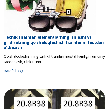
Texnik sharhlar, elementlarning ishlashi va
g'ildirakning qo'shaloqlashish tizimlarini testdan
o'tkazish
Qo'shaloqlashishning turli xil tizimlari mustahkamligini umumiy
taqqoslash, Click tizimi
Batafsil