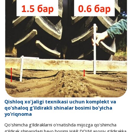
Qishloq xo'jaligi texnikasi uchun komplekt va
qo'shaloq g'ildirakli shinalar bosimi bo'yicha
yo'riqnoma
Qo'shimcha g'ildiraklarni o'rnatishda mijozga qo'shimcha
g'ildirak shinasidagi havo bosimi HAR DOIM asosiy g'ildirakka