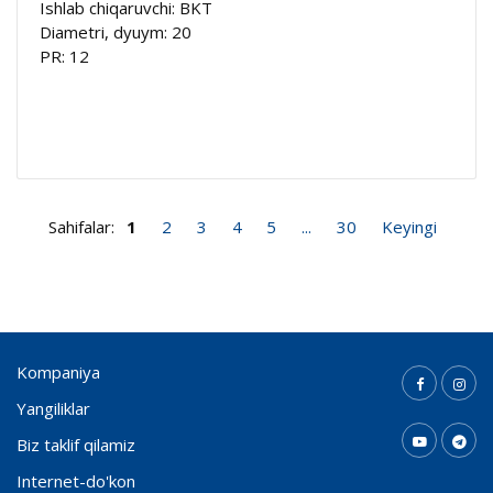
Ishlab chiqaruvchi: BKT
Diametri, dyuym: 20
PR: 12
Sahifalar:
1
2
3
4
5
...
30
Keyingi
Kompaniya
Yangiliklar
Biz taklif qilamiz
Internet-do'kon