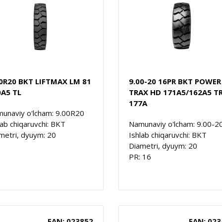
00R20 BKT LIFTMAX LM 81
9.00-20 16PR BKT POWER
0A5 TL
TRAX HD 171A5/162A5 TR
177A
unaviy o'lcham: 9.00R20
lab chiqaruvchi: BKT
Namunaviy o'lcham: 9.00-2
metri, dyuym: 20
Ishlab chiqaruvchi: BKT
Diametri, dyuym: 20
PR: 16
EAN: 023852
EAN: 023