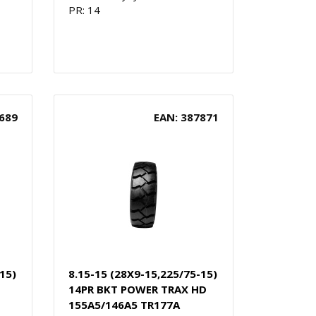
PR: 14
689
EAN: 387871
15)
8.15-15 (28X9-15,225/75-15)
14PR BKT POWER TRAX HD
155A5/146A5 TR177A