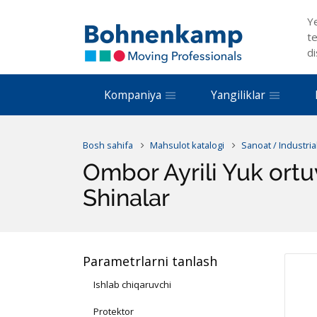
Y
te
di
Kompaniya
Yangiliklar
Bosh sahifa
Mahsulot katalogi
Sanoat / Industria
Ombor Ayrili Yuk ort
Shinalar
Parametrlarni tanlash
Ishlab chiqaruvchi
Protektor