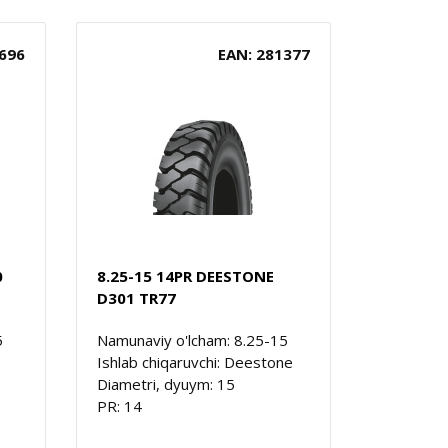
696
EAN: 281377
0
8.25-15 14PR DEESTONE
D301 TR77
5
Namunaviy o'lcham: 8.25-15
Ishlab chiqaruvchi: Deestone
Diametri, dyuym: 15
PR: 14