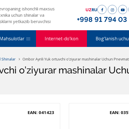
evropaning ishonchli maxsus
UZ
RU
xnika uchun shinalar va
+998 91 794 03
sklarni yetkazib beruvchisi
Mahsulotlar
Internet-do'kon
Bog'lanish uchu
l Shinalar
Ombor Ayrili Yuk ortuvchi o’ziyurar mashinalar Uchun Pnevmat
uvchi o’ziyurar mashinalar Uc
EAN: 041423
EAN: 035