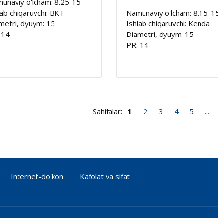
unaviy o'lcham: 8.25-15
lab chiqaruvchi: BKT
Namunaviy o'lcham: 8.15-1
metri, dyuym: 15
Ishlab chiqaruvchi: Kenda
 14
Diametri, dyuym: 15
PR: 14
Sahifalar:
1
2
3
4
5
...
Internet-do'kon
Kafolat va sifat