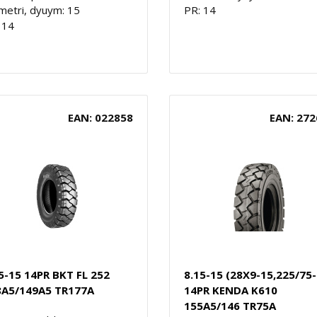
metri, dyuym: 15
PR: 14
 14
EAN: 022858
EAN: 272
5-15 14PR BKT FL 252
8.15-15 (28X9-15,225/75-
8A5/149A5 TR177A
14PR KENDA K610
155A5/146 TR75A