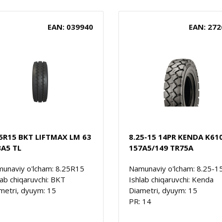
EAN: 039940
EAN: 272
25R15 BKT LIFTMAX LM 63
8.25-15 14PR KENDA K61
3A5 TL
157A5/149 TR75A
unaviy o'lcham: 8.25R15
Namunaviy o'lcham: 8.25-1
lab chiqaruvchi: BKT
Ishlab chiqaruvchi: Kenda
metri, dyuym: 15
Diametri, dyuym: 15
PR: 14