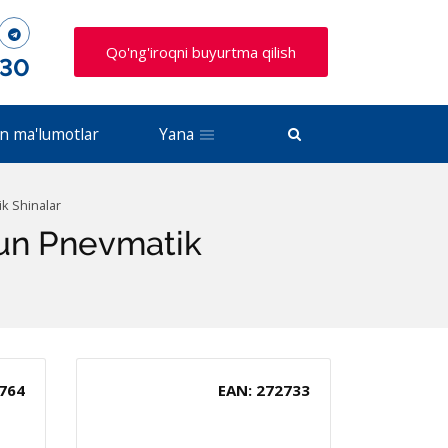
Qo'ng'iroqni buyurtma qilish
 30
n ma'lumotlar
Yana
ik Shinalar
hun Pnevmatik
764
EAN: 272733