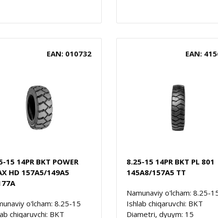
EAN: 010732
EAN: 415
25-15 14PR BKT POWER
8.25-15 14PR BKT PL 801
AX HD 157A5/149A5
145A8/157A5 TT
177A
Namunaviy o'lcham: 8.25-1
unaviy o'lcham: 8.25-15
Ishlab chiqaruvchi: BKT
lab chiqaruvchi: BKT
Diametri, dyuym: 15