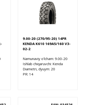
9.00-20 (270/95-20) 14PR
-
KENDA K610 169A5/160 V3-
02-2
0
Namunaviy o'lcham: 9.00-20
Ishlab chiqaruvchi: Kenda
Diametri, dyuym: 20
PR: 14
452
EAN: 034526