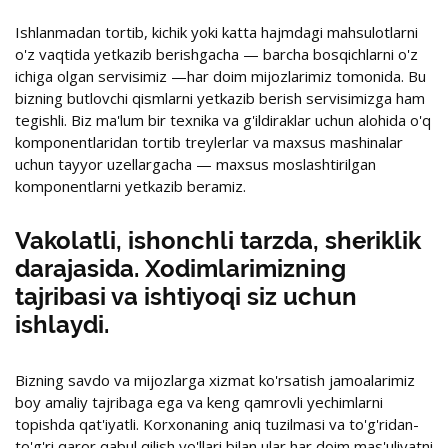
Ishlanmadan tortib, kichik yoki katta hajmdagi mahsulotlarni
o'z vaqtida yetkazib berishgacha — barcha bosqichlarni o'z
ichiga olgan servisimiz —har doim mijozlarimiz tomonida. Bu
bizning butlovchi qismlarni yetkazib berish servisimizga ham
tegishli. Biz ma'lum bir texnika va g'ildiraklar uchun alohida o'q
komponentlaridan tortib treylerlar va maxsus mashinalar
uchun tayyor uzellargacha — maxsus moslashtirilgan
komponentlarni yetkazib beramiz.
Vakolatli, ishonchli tarzda, sheriklik
darajasida. Xodimlarimizning
tajribasi va ishtiyoqi siz uchun
ishlaydi.
Bizning savdo va mijozlarga xizmat ko'rsatish jamoalarimiz
boy amaliy tajribaga ega va keng qamrovli yechimlarni
topishda qat'iyatli. Korxonaning aniq tuzilmasi va to'g'ridan-
to'g'ri qaror qabul qilish yo'llari bilan ular har doim mas'uliyatni