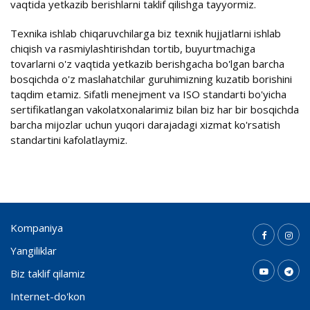
vaqtida yetkazib berishlarni taklif qilishga tayyormiz.
Texnika ishlab chiqaruvchilarga biz texnik hujjatlarni ishlab
chiqish va rasmiylashtirishdan tortib, buyurtmachiga
tovarlarni o'z vaqtida yetkazib berishgacha bo'lgan barcha
bosqichda o'z maslahatchilar guruhimizning kuzatib borishini
taqdim etamiz. Sifatli menejment va ISO standarti bo'yicha
sertifikatlangan vakolatxonalarimiz bilan biz har bir bosqichda
barcha mijozlar uchun yuqori darajadagi xizmat ko'rsatish
standartini kafolatlaymiz.
Kompaniya
Yangiliklar
Biz taklif qilamiz
Internet-do'kon