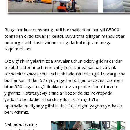
Bizga har kuni dunyoning turli burchaklaridan har yili 85000
tonnadan ortiq tovarlar keladi. Buyurtma qilingan mahsulotlar
omborga kelib tushishidan so'ng darhol mijozlarimizga
taqdim etiladi.
O'z yig'ish liniyalarimizda aravalar uchun oddiy g'ildiraklardan
tortib traktorlar uchun kuchli g'ildiraklar va sanoat va yirik
o'lchamli texnika uchun zichlash halqalari bilan g'ildiraklargacha
biz har kuni 3 dan 52 dyuymgacha bo'lgan o'tqazish diametri
bilan 950 tagacha g'ildiraklarni tez va professional tarzda
yig'amiz. Flotatsiyaviy shinalar bozorida biz Yevropada
yetkazib beriladigan barcha g'ildiraklarning to'liq
optimallashtirilgan yig'ilishini taklif qiladigan yagona yetkazib
beruvchimiz.
Natijada, bizning