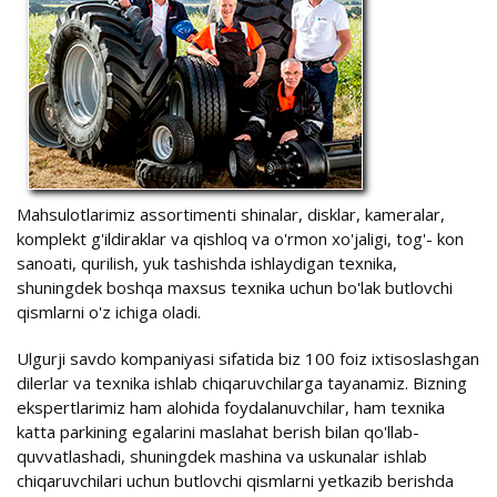
Mahsulotlarimiz assortimenti shinalar, disklar, kameralar,
komplekt g'ildiraklar va qishloq va o'rmon xo'jaligi, tog'- kon
sanoati, qurilish, yuk tashishda ishlaydigan texnika,
shuningdek boshqa maxsus texnika uchun bo'lak butlovchi
qismlarni o'z ichiga oladi.
Ulgurji savdo kompaniyasi sifatida biz 100 foiz ixtisoslashgan
dilerlar va texnika ishlab chiqaruvchilarga tayanamiz. Bizning
ekspertlarimiz ham alohida foydalanuvchilar, ham texnika
katta parkining egalarini maslahat berish bilan qo'llab-
quvvatlashadi, shuningdek mashina va uskunalar ishlab
chiqaruvchilari uchun butlovchi qismlarni yetkazib berishda