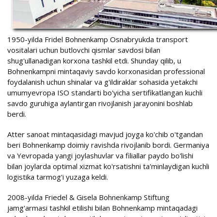
1950-yilda Fridel Bohnenkamp Osnabryukda transport
vositalari uchun butlovchi qismlar savdosi bilan
shug'ullanadigan korxona tashkil etdi. Shunday qilib, u
Bohnenkampni mintaqaviy savdo korxonasidan professional
foydalanish uchun shinalar va g'ildiraklar sohasida yetakchi
umumyevropa ISO standarti bo'yicha sertifikatlangan kuchli
savdo guruhiga aylantirgan rivojlanish jarayonini boshlab
berdi.
Atter sanoat mintaqasidagi mavjud joyga ko'chib o'tgandan
beri Bohnenkamp doimiy ravishda rivojlanib bordi. Germaniya
va Yevropada yangi joylashuvlar va filiallar paydo bo'lishi
bilan joylarda optimal xizmat ko'rsatishni ta'minlaydigan kuchli
logistika tarmog'i yuzaga keldi.
2008-yilda Friedel & Gisela Bohnenkamp Stiftung
jamg'armasi tashkil etilishi bilan Bohnenkamp mintaqadagi