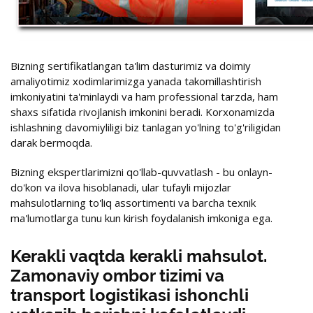
Bizning sertifikatlangan ta'lim dasturimiz va doimiy
amaliyotimiz xodimlarimizga yanada takomillashtirish
imkoniyatini ta'minlaydi va ham professional tarzda, ham
shaxs sifatida rivojlanish imkonini beradi. Korxonamizda
ishlashning davomiyliligi biz tanlagan yo'lning to'g'riligidan
darak bermoqda.
Bizning ekspertlarimizni qo'llab-quvvatlash - bu onlayn-
do'kon va ilova hisoblanadi, ular tufayli mijozlar
mahsulotlarning to'liq assortimenti va barcha texnik
ma'lumotlarga tunu kun kirish foydalanish imkoniga ega.
Kerakli vaqtda kerakli mahsulot.
Zamonaviy ombor tizimi va
transport logistikasi ishonchli