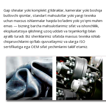
Gap shinalar yoki komplekt g'ildiraklar, kameralar yoki boshqa
butlovchi qismlar, standart mahsulotlar yoki yangi texnika
uchun maxsus ishlanmalar haqida bo'ladimi yoki yo'qmi muhim
emas — bizning barcha mahsulotlarimiz sifat va ishonchlilik,
ekspluatatsiya qilishning uzoq uddati va tejamkorligi bilan
ajralib turadi. Biz sheriklarimiz sifatida maxsus texnika ishlab
chiqaruvchilarini qo'llab-quvvatlaymiz va ularga ISO
sertifikatiga ega OEM sifat yechimlarini taklif etamiz.