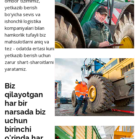
ombor tizimimiz,
yetkazib berish
bo'yicha sevis va
ishonchli logistika
kompaniyalari bilan
hamkorlik tufayli biz
mahsulotlarni aniq va
tez - odatda ertasi kuni
yetkazib berish uchun
zarur shart-sharoitlarni
yaratamiz.
Biz
qilayotgan
har bir
narsada biz
uchun
birinchi
o'rinda har