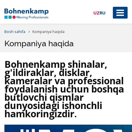
UZ
RU
Bosh sahifa
Kompaniya haqida
Kompaniya haqida
Bohnenkamp shinalar,
g'ildiraklar, disklar,
kameralar va professional
foydalanish uchun boshqa
butlovchi qismlar
dunyosidagi ishonchli
hamkoringizdir.