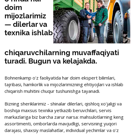
doim
mijozlarimiz
— dilerlar va
texnika ishlab
chiqaruvchilarning muvaffaqiyati
turadi. Bugun va kelajakda.
Bohnenkamp o'z faoliyatida har doim ekspert bilimlari,
tajribasi, hamkorlik va mijozlarimizning ehtiyojlari va ishlab
chiqarish muhitini chuqur tushunishga tayanadi.
Bizning sheriklarimiz - shinalar dilerlari, qishloq xo'jaligi va
boshqa maxsus texnika yetkazib beruvchilari, servis
markazlariga biz barcha zarur narsa: mahsulotlarning keng
assortimenti, omborlarda mavjudligi, servisning yuqori
darajasi, shaxsiy maslahatlar, individual yechimlar va o'z