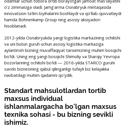
odamlar uchun tobora ortib borayotgan jamoat mas'uliyatini
o'z zimmasiga oladi. Jamg'arma Osnabryuk mintaqasida
innovatsion ta'lim loyihalarini boshlaydi va qo'llab-quvvatlaydi
hamda Bohnenkamp Group ning asosiy aksiyadori
hisoblanadi.
2012-yilda Osnabryukda yangi logistika markazining ochilishi
va uni butun guruh uchun asosiy logistika markaziga
aylantirish bizning muvaffaqiyat tariximizning muhim bosqichi
bo'ldi. Uning eng yangi bosqichi Shimoliy va Sharqiy Yevropa
bozorlarining ochilishi bo'ldi — 2016-yilda STARCO guruhi
savdo biznesining qabul qilinganligi tufayli biz kelajakka
navbatdagi muhim qadamni qo'ydik.
Standart mahsulotlardan tortib
maxsus individual
ishlanmalargacha bo'lgan maxsus
texnika sohasi - bu bizning sevikli
ishimiz.