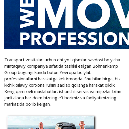
Transport vositalari uchun ehtiyot qismlar savdosi bo'yicha
mintaqaviy kompaniya sifatida tashkil etilgan Bohnenkamp
Group bugungi kunda butun Yevropa bo'ylab
professionallarni harakatga keltirmoqda. Shu bilan birga, biz
kichik oilaviy korxona ruhini saqlab qolishga harakat qildik.
Keng qamrovli maslahatlar, ishonchli servis va mijozlar bilan
jonli aloqa har doim bizning e'tiborimiz va faoliyatimizning
markazida bo'lib kelgan.