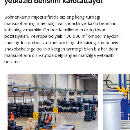
yetkazib berishni kafolatlaydi.
Bohnenkamp mijozi sifatida siz eng keng turdagi
mahsulotlarning mavjudligi va ishonchli yetkazib berishni
kutishingiz mumkin. Omborda milliondan ortiq tovar
pozitsiyalari, Yevropa bo'ylab 130 000 m² ombor maydoni,
shuningdek ombor va transport logistikasining zamonaviy
shaxobchalarga bo'linib ketgan tarmog'i bilan biz har doim
mahsulotlarni o'z vaqtida belgilangan manzilga yetkazib
beramiz.