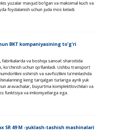
is yuzalar mavjud bo'lgan va maksimal kuch va
oyda foydalanish uchun juda mos keladi.
hun BKT kompaniyasining to'g'ri
, fabrikalarda va boshqa sanoat sharoitida
, ko'chirish uchun qo'llaniladi. Ushbu transport
unumdorlikni oshirish va xavfsizlikni ta'minlashda
inalarining keng tarqalgan turlariga ayrili yuk
uchun aravachalar, buyurtma komplektlovchilari va
 xos funktsiya va imkoniyatlarga ega.
ax SR 49 M -yuklash-tashish mashinalari