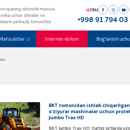
evropaning ishonchli maxsus
UZ
RU
xnika uchun shinalar va
+998 91 794 03
sklarni yetkazib beruvchisi
Mahsulotlar
Internet-do'kon
Bog'lanish uchu
lari
BKT tomonidan ishlab chiqarilgan: 
o'ziyurar mashinalar uchun protek
Jumbo Trax HD
BKT Jumbo Trax HD: Qattiq sirtlarda uzoq