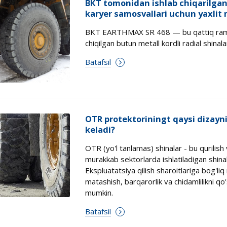
ВКТ tomonidan ishlab chiqarilgan
karyer samosvallari uchun yaxlit m
BKT EARTHMAX SR 468 — bu qattiq ramka
chiqilgan butun metall kordli radial shinala
Batafsil
OTR protektoriningt qaysi dizay
keladi?
OTR (yo'l tanlamas) shinalar - bu qurilish
murakkab sektorlarda ishlatiladigan shinal
Ekspluatatsiya qilish sharoitlariga bog'l
matashish, barqarorlik va chidamlilikni qo'
mumkin.
Batafsil