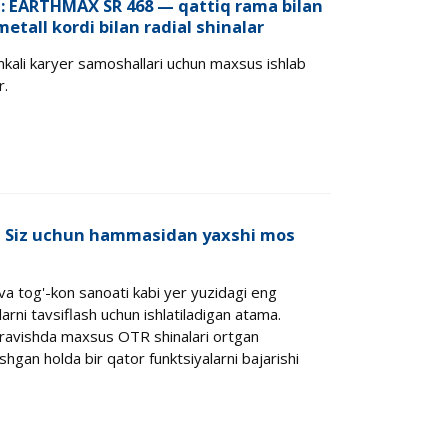
: EARTHMAX SR 468 — qattiq rama bilan
etall kordi bilan radial shinalar
li karyer samoshallari uchun maxsus ishlab
r.
ni Siz uchun hammasidan yaxshi mos
 va tog'-kon sanoati kabi yer yuzidagi eng
arni tavsiflash uchun ishlatiladigan atama.
iq ravishda maxsus OTR shinalari ortgan
shgan holda bir qator funktsiyalarni bajarishi