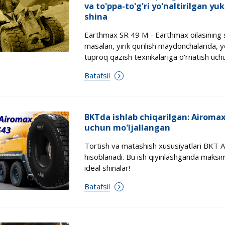
va to'ppa-to'g'ri yo'naltirilgan y
shina
Earthmax SR 49 M - Earthmax oilasining sh
masalan, yirik qurilish maydonchalarida, y
tuproq qazish texnikalariga o'rnatish uch
Batafsil
BKTda ishlab chiqarilgan: Airomax 
uchun mo'ljallangan
Tortish va matashish xususiyatlari BKT A
hisoblanadi. Bu ish qiyinlashganda maksim
ideal shinalar!
Batafsil