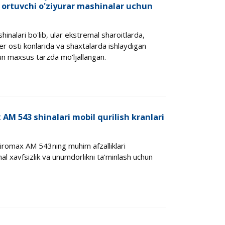
uk ortuvchi o'ziyurar mashinalar uchun
inalari bo'lib, ular ekstremal sharoitlarda,
er osti konlarida va shaxtalarda ishlaydigan
un maxsus tarzda mo'ljallangan.
AM 543 shinalari mobil qurilish kranlari
iromax AM 543ning muhim afzalliklari
al xavfsizlik va unumdorlikni ta'minlash uchun