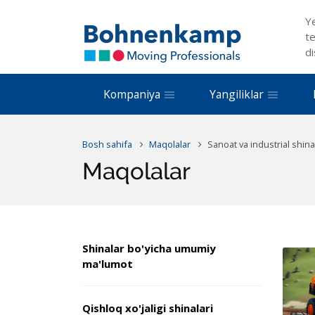
Y
te
di
Kompaniya
Yangiliklar
Bosh sahifa
Maqolalar
Sanoat va industrial shina
Maqolalar
Shinalar bo'yicha umumiy
ma'lumot
Qishloq xo'jaligi shinalari