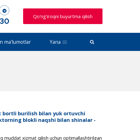
Qo'ng'iroqni buyurtma qilish
 30
n ma'lumotlar
Yana
bortli burilish bilan yuk ortuvchi
torning blokli naqshi bilan shinalar -
 muddat xizmat qilish uchun optimallashtirilgan