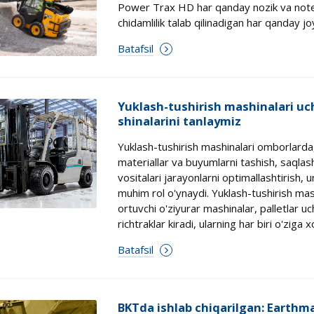
Power Trax HD har qanday nozik va notek
chidamlilik talab qilinadigan har qanday j
Batafsil
Yuklash-tushirish mashinalari uc
shinalarini tanlaymiz
Yuklash-tushirish mashinalari omborlarda
materiallar va buyumlarni tashish, saqlash
vositalari jarayonlarni optimallashtirish, 
muhim rol o'ynaydi. Yuklash-tushirish mash
ortuvchi o'ziyurar mashinalar, palletlar 
richtraklar kiradi, ularning har biri o'ziga
Batafsil
BKTda ishlab chiqarilgan: Earthm