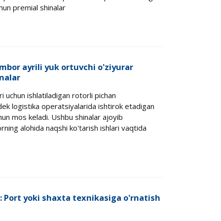
hun premial shinalar
mbor ayrili yuk ortuvchi o'ziyurar
nalar
ri uchun ishlatiladigan rotorli pichan
ek logistika operatsiyalarida ishtirok etadigan
chun mos keladi. Ushbu shinalar ajoyib
rning alohida naqshi ko'tarish ishlari vaqtida
 Port yoki shaxta texnikasiga o'rnatish