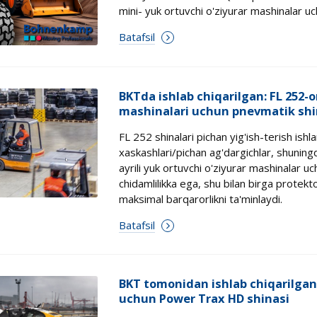
mini- yuk ortuvchi o'ziyurar mashinalar uc
Batafsil
BKTda ishlab chiqarilgan: FL 252-o
mashinalari uchun pnevmatik shi
FL 252 shinalari pichan yig'ish-terish ishla
xaskashlari/pichan ag'dargichlar, shuningd
ayrili yuk ortuvchi o'ziyurar mashinalar u
chidamlilikka ega, shu bilan birga protekto
maksimal barqarorlikni ta'minlaydi.
Batafsil
BKT tomonidan ishlab chiqarilgan:
uchun Power Trax HD shinasi