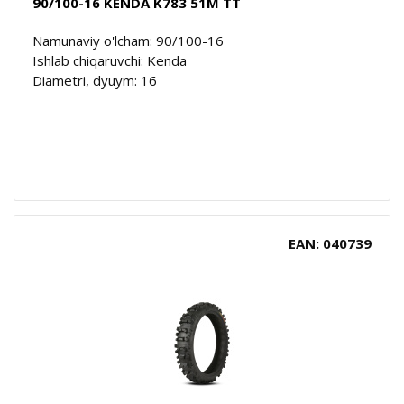
90/100-16 KENDA K783 51M TT
Namunaviy o'lcham: 90/100-16
Ishlab chiqaruvchi: Kenda
Diametri, dyuym: 16
EAN: 040739