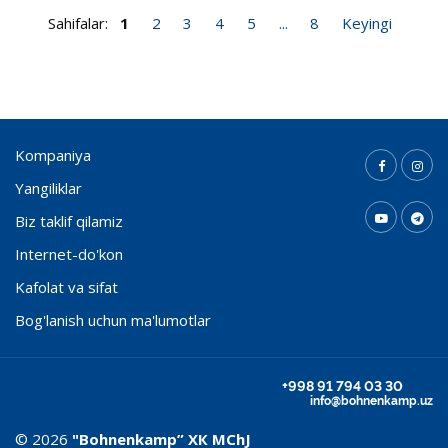
Sahifalar:
1
2
3
4
5
...
8
Keyingi
Kompaniya
Yangiliklar
Biz taklif qilamiz
Internet-do'kon
Kafolat va sifat
Bog'lanish uchun ma'lumotlar
+998 91 794 03 30
info@bohnenkamp.uz
© 2026
"Bohnenkamp” ХК MChJ