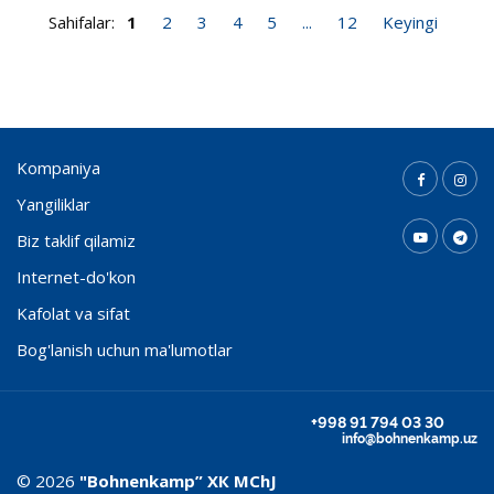
Sahifalar:
1
2
3
4
5
...
12
Keyingi
Kompaniya
Yangiliklar
Biz taklif qilamiz
Internet-do'kon
Kafolat va sifat
Bog'lanish uchun ma'lumotlar
+998 91 794 03 30
info@bohnenkamp.uz
© 2026
"Bohnenkamp” ХК MChJ