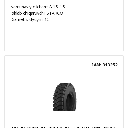
Namunaviy o'lcham: 8.15-15
Ishlab chiqaruvchi: STARCO
Diametri, dyuym: 15
EAN: 313252
8.15-15 (28X9-15, 225/75-15) 7.0 DEESTONE D307