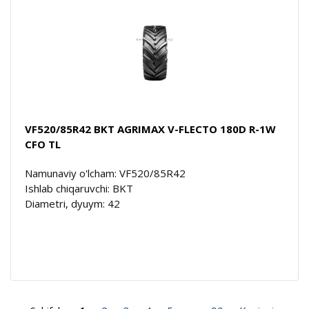
VF520/85R42 BKT AGRIMAX V-FLECTO 180D R-1W
CFO TL
Namunaviy o'lcham: VF520/85R42
Ishlab chiqaruvchi: BKT
Diametri, dyuym: 42