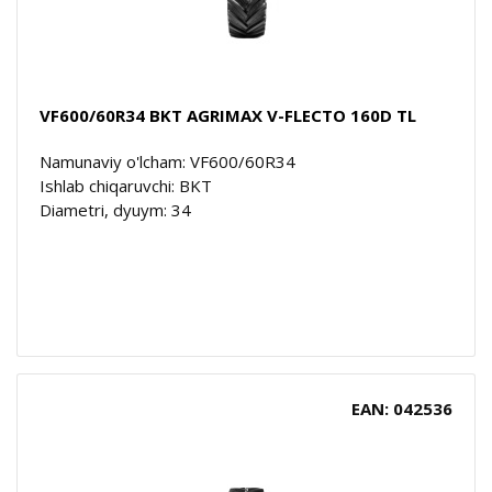
VF600/60R34 BKT AGRIMAX V-FLECTO 160D TL
Namunaviy o'lcham: VF600/60R34
Ishlab chiqaruvchi: BKT
Diametri, dyuym: 34
EAN: 042536