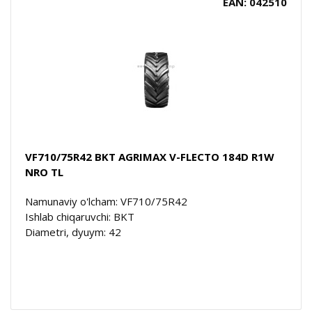
EAN: 042510
VF710/75R42 BKT AGRIMAX V-FLECTO 184D R1W
NRO TL
Namunaviy o'lcham: VF710/75R42
Ishlab chiqaruvchi: BKT
Diametri, dyuym: 42