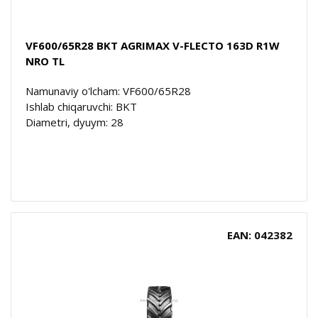
VF600/65R28 BKT AGRIMAX V-FLECTO 163D R1W
NRO TL
Namunaviy o'lcham: VF600/65R28
Ishlab chiqaruvchi: BKT
Diametri, dyuym: 28
EAN: 042382