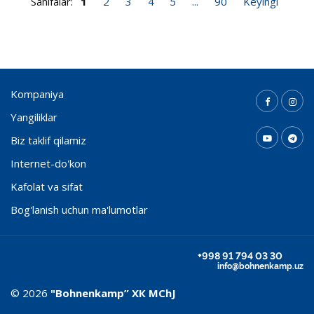
Sahifalar:
1
2
3
4
5
...
90
Keyingi
Kompaniya
Yangiliklar
Biz taklif qilamiz
Internet-do'kon
Kafolat va sifat
Bog'lanish uchun ma'lumotlar
+998 91 794 03 30
info@bohnenkamp.uz
© 2026
"Bohnenkamp” ХК MChJ