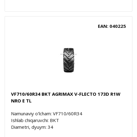
EAN: 040225
VF710/60R34 BKT AGRIMAX V-FLECTO 173D R1W
NRO E TL
Namunaviy o'lcham: VF710/60R34
Ishlab chiqaruvchi: BKT
Diametri, dyuym: 34