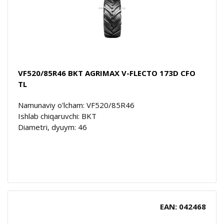
VF520/85R46 BKT AGRIMAX V-FLECTO 173D CFO
TL
Namunaviy o'lcham: VF520/85R46
Ishlab chiqaruvchi: BKT
Diametri, dyuym: 46
EAN: 042468