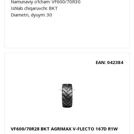
Namunaviy o'lcham: VF600/70R30
Ishlab chiqaruvchi: BKT
Diametri, dyuym: 30
EAN: 042384
VF600/70R28 BKT AGRIMAX V-FLECTO 167D R1W