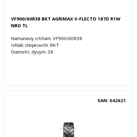
VF900/60R38 BKT AGRIMAX V-FLECTO 187D R1W
NRO TL
Namunaviy o'lcham: VF900/60R38
Ishlab chiqaruvchi: BKT
Diametri, dyuym: 38
EAN: 042621