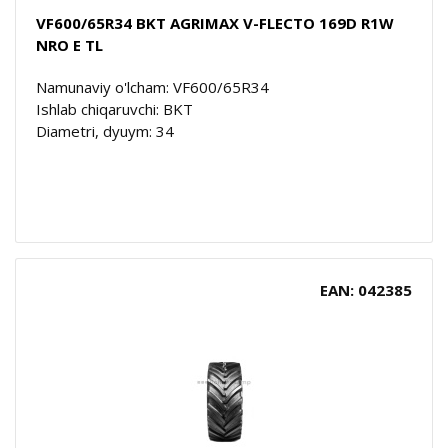
VF600/65R34 BKT AGRIMAX V-FLECTO 169D R1W
NRO E TL
Namunaviy o'lcham: VF600/65R34
Ishlab chiqaruvchi: BKT
Diametri, dyuym: 34
EAN: 042385