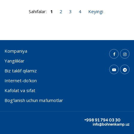
Sahifalar:
1
2
3
4
Keyingi
Kompaniya
Yangiliklar
Biz taklif qilamiz
Internet-do'kon
Kafolat va sifat
Bog'lanish uchun ma'lumotlar
+998 91 794 03 30
info@bohnenkamp.uz