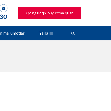
Qo'ng'iroqni buyurtma qilish
 30
n ma'lumotlar
Yana