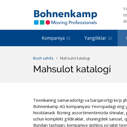
Y
te
di
Kompaniya
Yangiliklar
Bosh sahifa
Mahsulot katalogi
Mahsulot katalogi
Texnikaning samaradorligi va barqarorligi ko'p ji
Bohnenkamp AG kompaniyasi Yevropadagi eng yi
hisoblanadi. Bizning assortimentimizda shinalar, p
uchun komplekt g'ildiraklar, shuningdek sanoat, 
Bundan tashqari, kompaniya qishloq xo'jaligi tex