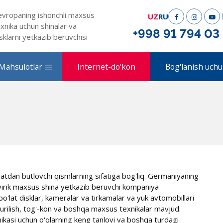
evropaning ishonchli maxsus
UZ
RU
xnika uchun shinalar va
+998 91 794 03
sklarni yetkazib beruvchisi
Mahsulotlar
Internet-do'kon
Bog'lanish uchu
hatdan butlovchi qismlarning sifatiga bog'liq. Germaniyaning
rik maxsus shina yetkazib beruvchi kompaniya
o'lat disklar, kameralar va tirkamalar va yuk avtomobillari
qurilish, tog'-kon va boshqa maxsus texnikalar mavjud.
nikasi uchun o'qlarning keng tanlovi va boshqa turdagi