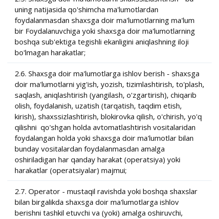
uning natijasida qo'shimcha ma'lumotlardan
foydalanmasdan shaxsga doir ma'lumotlarning ma'lum
bir Foydalanuvchiga yoki shaxsga doir ma'lumotlarning
boshqa sub'ektiga tegishli ekanligini aniqlashning iloji
bo'lmagan harakatlar;
2.6. Shaxsga doir ma'lumotlarga ishlov berish - shaxsga
doir ma'lumotlarni yig'ish, yozish, tizimlashtirish, to'plash,
saqlash, aniqlashtirish (yangilash, o'zgartirish), chiqarib
olish, foydalanish, uzatish (tarqatish, taqdim etish,
kirish), shaxssizlashtirish, blokirovka qilish, o'chirish, yo'q
qilishni qo'shgan holda avtomatlashtirish vositalaridan
foydalangan holda yoki shaxsga doir ma'lumotlar bilan
bunday vositalardan foydalanmasdan amalga
oshiriladigan har qanday harakat (operatsiya) yoki
harakatlar (operatsiyalar) majmui;
2.7. Operator - mustaqil ravishda yoki boshqa shaxslar
bilan birgalikda shaxsga doir ma'lumotlarga ishlov
berishni tashkil etuvchi va (yoki) amalga oshiruvchi,