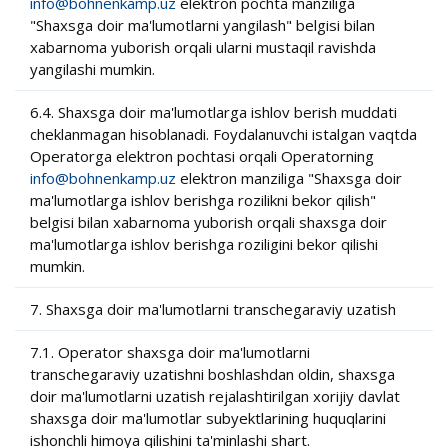
info@bohnenkamp.uz
elektron pochta manziliga
"Shaxsga doir ma'lumotlarni yangilash" belgisi bilan
xabarnoma yuborish orqali ularni mustaqil ravishda
yangilashi mumkin.
6.4. Shaxsga doir ma'lumotlarga ishlov berish muddati
cheklanmagan hisoblanadi. Foydalanuvchi istalgan vaqtda
Operatorga elektron pochtasi orqali Operatorning
info@bohnenkamp.uz
elektron manziliga "Shaxsga doir
ma'lumotlarga ishlov berishga rozilikni bekor qilish"
belgisi bilan xabarnoma yuborish orqali shaxsga doir
ma'lumotlarga ishlov berishga roziligini bekor qilishi
mumkin.
7. Shaxsga doir ma'lumotlarni transchegaraviy uzatish
7.1. Operator shaxsga doir ma'lumotlarni
transchegaraviy uzatishni boshlashdan oldin, shaxsga
doir ma'lumotlarni uzatish rejalashtirilgan xorijiy davlat
shaxsga doir ma'lumotlar subyektlarining huquqlarini
ishonchli himoya qilishini ta'minlashi shart.