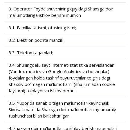
3. Operator Foydalanuvchining quyidagi Shaxsga doir
ma'lumotlariga ishlov berishi mumkin
3.1. Familiyasi, ismi, otasining ismi;
3.2. Elektron pochta manzili;
3.3. Telefon raqamlari;
3.4. Shuningdek, sayt Internet-statistika servislaridan
(Yandex metrics va Google Analytics va boshqalar)
foydalangan holda tashrif buyuruvchilar to'g'risidagi
shaxsiy bo'lmagan ma'lumotlarni (shu jumladan cookie
fayllarni) to'playdi va ishlov beradi.
3.5. Yuqorida sanab o'tilgan ma'lumotlar keyinchalik
Siyosat matnida Shaxsga doir ma'lumotlarning umumiy
tushunchasi bilan birlashtirilgan.
4. Shaxsga doir ma'lumotlarga ishlov berish maqsadlari