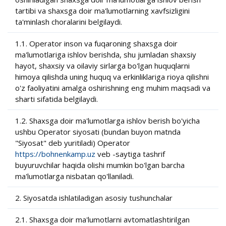
tartibi va shaxsga doir ma'lumotlarning xavfsizligini
ta'minlash choralarini belgilaydi.
1.1. Operator inson va fuqaroning shaxsga doir
ma'lumotlariga ishlov berishda, shu jumladan shaxsiy
hayot, shaxsiy va oilaviy sirlarga bo'lgan huquqlarni
himoya qilishda uning huquq va erkinliklariga rioya qilishni
o'z faoliyatini amalga oshirishning eng muhim maqsadi va
sharti sifatida belgilaydi.
1.2. Shaxsga doir ma'lumotlarga ishlov berish bo'yicha
ushbu Operator siyosati (bundan buyon matnda
"Siyosat" deb yuritiladi) Operator
https://bohnenkamp.uz
veb -saytiga tashrif
buyuruvchilar haqida olishi mumkin bo'lgan barcha
ma'lumotlarga nisbatan qo'llaniladi.
2. Siyosatda ishlatiladigan asosiy tushunchalar
2.1. Shaxsga doir ma'lumotlarni avtomatlashtirilgan