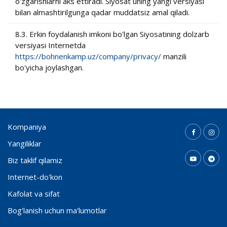
o'zgarishlarni aks ettiradi. Siyosat uning yangi versiyasi
bilan almashtirilgunga qadar muddatsiz amal qiladi.
8.3. Erkin foydalanish imkoni bo'lgan Siyosatining dolzarb
versiyasi Internetda
https://bohnenkamp.uz/company/privacy/
manzili
bo'yicha joylashgan.
Kompaniya
Yangiliklar
Biz taklif qilamiz
Internet-do'kon
Kafolat va sifat
Bog'lanish uchun ma'lumotlar