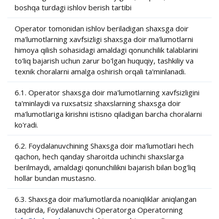
boshqa turdagi ishlov berish tartibi
Operator tomonidan ishlov beriladigan shaxsga doir
ma'lumotlarning xavfsizligi shaxsga doir ma'lumotlarni
himoya qilish sohasidagi amaldagi qonunchilik talablarini
to'liq bajarish uchun zarur bo'lgan huquqiy, tashkiliy va
texnik choralarni amalga oshirish orqali ta'minlanadi.
6.1. Operator shaxsga doir ma'lumotlarning xavfsizligini
ta'minlaydi va ruxsatsiz shaxslarning shaxsga doir
ma'lumotlariga kirishni istisno qiladigan barcha choralarni
ko'radi.
6.2. Foydalanuvchining Shaxsga doir ma'lumotlari hech
qachon, hech qanday sharoitda uchinchi shaxslarga
berilmaydi, amaldagi qonunchilikni bajarish bilan bog'liq
hollar bundan mustasno.
6.3. Shaxsga doir ma'lumotlarda noaniqliklar aniqlangan
taqdirda, Foydalanuvchi Operatorga Operatorning