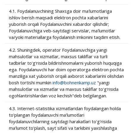
4.1. Foydalanuvchining Shaxsga doir ma'lumotlariga
ishlov berish maqsadi elektron pochta xabarlarini
yuborish orqali Foydalanuvchini xabardor qilishdir;
Foydalanuvchiga veb-saytdagi servislar, ma'lumotlar
va/yoki materiallarga foydalanish imkonini taqdim etish.
4.2. Shuningdek, operator Foydalanuvchiga yangi
mahsulotlar va xizmatlar, maxsus takliflar va turli
tadbirlar to'g'risida bildirishnomalarni yuborish huquqiga
ega. Foydalanuvchi har doim operatorga elektron pochta
manziliga xat yuborish orqali axborot xabarlarini olishdan
bosh tortishi mumkin
info@bohnenkamp.uz
"yangi
mahsulotlar va xizmatlar va maxsus takliflar to'g'risida
ogohlantirishlardan voz kechish"deb belgilangan.
4.3. Internet-statistika xizmatlaridan foydalangan holda
to'plangan foydalanuvchi ma'lumotlari
foydalanuvchilarning saytdagi harakatlari to'g'risida
ma'lumot to'plash, sayt sifati va tarkibini yaxshilashga