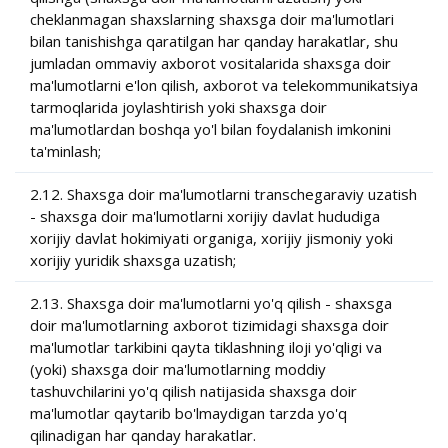
cheklanmagan shaxslarning shaxsga doir ma'lumotlari
bilan tanishishga qaratilgan har qanday harakatlar, shu
jumladan ommaviy axborot vositalarida shaxsga doir
ma'lumotlarni e'lon qilish, axborot va telekommunikatsiya
tarmoqlarida joylashtirish yoki shaxsga doir
ma'lumotlardan boshqa yo'l bilan foydalanish imkonini
ta'minlash;
2.12. Shaxsga doir ma'lumotlarni transchegaraviy uzatish
- shaxsga doir ma'lumotlarni xorijiy davlat hududiga
xorijiy davlat hokimiyati organiga, xorijiy jismoniy yoki
xorijiy yuridik shaxsga uzatish;
2.13. Shaxsga doir ma'lumotlarni yo'q qilish - shaxsga
doir ma'lumotlarning axborot tizimidagi shaxsga doir
ma'lumotlar tarkibini qayta tiklashning iloji yo'qligi va
(yoki) shaxsga doir ma'lumotlarning moddiy
tashuvchilarini yo'q qilish natijasida shaxsga doir
ma'lumotlar qaytarib bo'lmaydigan tarzda yo'q
qilinadigan har qanday harakatlar.