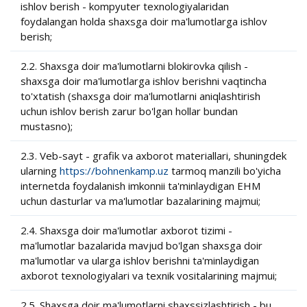
ishlov berish - kompyuter texnologiyalaridan
foydalangan holda shaxsga doir ma'lumotlarga ishlov
berish;
2.2. Shaxsga doir ma'lumotlarni blokirovka qilish -
shaxsga doir ma'lumotlarga ishlov berishni vaqtincha
to'xtatish (shaxsga doir ma'lumotlarni aniqlashtirish
uchun ishlov berish zarur bo'lgan hollar bundan
mustasno);
2.3. Veb-sayt - grafik va axborot materiallari, shuningdek
ularning
https://bohnenkamp.uz
tarmoq manzili bo'yicha
internetda foydalanish imkonnii ta'minlaydigan EHM
uchun dasturlar va ma'lumotlar bazalarining majmui;
2.4. Shaxsga doir ma'lumotlar axborot tizimi -
ma'lumotlar bazalarida mavjud bo'lgan shaxsga doir
ma'lumotlar va ularga ishlov berishni ta'minlaydigan
axborot texnologiyalari va texnik vositalarining majmui;
2.5. Shaxsga doir ma'lumotlarni shaxssizlashtirish - bu