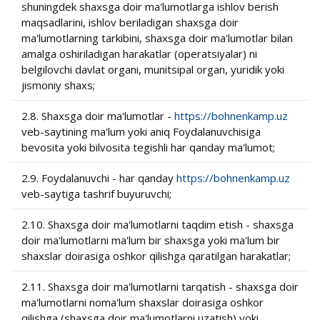
shuningdek shaxsga doir ma'lumotlarga ishlov berish
maqsadlarini, ishlov beriladigan shaxsga doir
ma'lumotlarning tarkibini, shaxsga doir ma'lumotlar bilan
amalga oshiriladigan harakatlar (operatsiyalar) ni
belgilovchi davlat organi, munitsipal organ, yuridik yoki
jismoniy shaxs;
2.8. Shaxsga doir ma'lumotlar -
https://bohnenkamp.uz
veb-saytining ma'lum yoki aniq Foydalanuvchisiga
bevosita yoki bilvosita tegishli har qanday ma'lumot;
2.9. Foydalanuvchi - har qanday
https://bohnenkamp.uz
veb-saytiga tashrif buyuruvchi;
2.10. Shaxsga doir ma'lumotlarni taqdim etish - shaxsga
doir ma'lumotlarni ma'lum bir shaxsga yoki ma'lum bir
shaxslar doirasiga oshkor qilishga qaratilgan harakatlar;
2.11. Shaxsga doir ma'lumotlarni tarqatish - shaxsga doir
ma'lumotlarni noma'lum shaxslar doirasiga oshkor
qilishga (shaxsga doir ma'lumotlarni uzatish) yoki