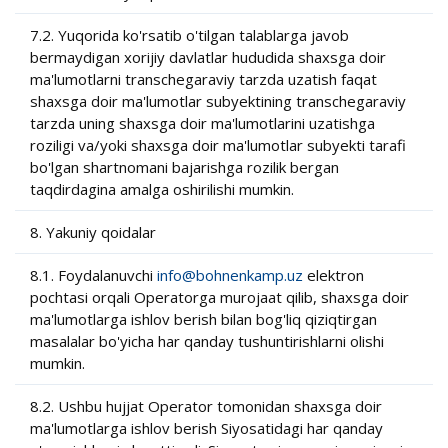
7.2. Yuqorida ko'rsatib o'tilgan talablarga javob
bermaydigan xorijiy davlatlar hududida shaxsga doir
ma'lumotlarni transchegaraviy tarzda uzatish faqat
shaxsga doir ma'lumotlar subyektining transchegaraviy
tarzda uning shaxsga doir ma'lumotlarini uzatishga
roziligi va/yoki shaxsga doir ma'lumotlar subyekti tarafi
bo'lgan shartnomani bajarishga rozilik bergan
taqdirdagina amalga oshirilishi mumkin.
8. Yakuniy qoidalar
8.1. Foydalanuvchi
info@bohnenkamp.uz
elektron
pochtasi orqali Operatorga murojaat qilib, shaxsga doir
ma'lumotlarga ishlov berish bilan bog'liq qiziqtirgan
masalalar bo'yicha har qanday tushuntirishlarni olishi
mumkin.
8.2. Ushbu hujjat Operator tomonidan shaxsga doir
ma'lumotlarga ishlov berish Siyosatidagi har qanday