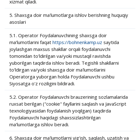
xizmat qiladi.
5. Shaxsga doir ma'lumotlarga ishlov berishning huquqiy
asoslari
5.1. Operator Foydalanuvchining shaxsga doir
ma'lumotlarini faqat
https://bohnenkamp.uz
saytida
joylashgan maxsus shakllar orqali foydalanuvchi
tomonidan to'ldirilgan va/yoki mustaqil ravishda
yuborilgan taqdirda ishlov beradi. Tegishli shakllarni
to'ldirgan va/yoki shaxsga doir ma'lumotlarini
Operatorga yuborgan holda Foydalanuvchi ushbu
Siyosatga o'z roziligini bildiradi.
5.2. Operator Foydalanuvchi brauzerining sozlamalarida
ruxsat berilgan ("cookie" fayllarini saqlash va JavaScript
texnologiyasidan foydalanish yoqilgan) taqdirda
Foydalanuvchi haqidagi shaxssizlashtirilgan
ma'lumotlarga ishlov beradi.
6. Shaxsga doir ma'lumotlarni yig'ish, saqlash, uzatish va